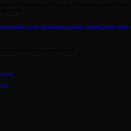
воляет регулировать рез на ходу. Регулировка отреза на ходу 
кую смазку.
для розлива соусов
,
порционная упаковка
,
розлив в пакет
,
саше
,
аем о каждом реализованном проекте
ербурге
-250
.