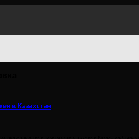
овка
жен в Казахстан
злива жидкостей в пакеты саше отгружен в Казахстан. Станок 