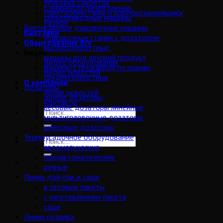
Упаковка салфеток
с нижней подачей пленки
Палетообмотчики и коробкозаклейщики
сервоприводные машины
Разное
Вертикальные упаковочные машины
Выставки
упаковочные станки с дозатором
Оборудование б/у
высокоскоростные
Видео
машины под хрупкий продукт
Видео оборудования
машины с проваркой по граням
Видео новостей
среднескоростные
О компании
Дозаторы
Архив новостей
другие дозаторы
Контакты
весовые дозаторы линейные
мультиголовочные дозаторы
шнековые дозаторы
Термоусадочное оборудование
автоматические
полуавтоматические
ручные
Линии дой-пак и саше
в готовые пакеты
с изготовлением пакета
саше
Линии розлива