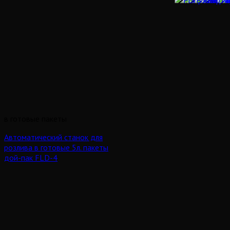
в готовые пакеты
Автоматический станок для
розлива в готовые 5л. пакеты
дой-пак FLD-4