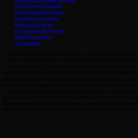
Для штучной упаковки
Кондитерские изделия
Молочные продукты
Мясные продукты
Не пищевая продукция
Овощи и фрукты
для бакалеи
Станки для фасовки в пакеты дойпак и саше можно разделить п
так же на автоматические и полуавтоматические. Наиболее до
станках возможно устанавливать несколько типов дозаторов, 
производительностью. Самые простые и не дорогие станки эт
одним дозатором имеют среднюю производительность. Станки
компактные размеры, оснащены устройством подачи готовых п
типов дозаторов. Горизонтальные упаковочные станки работаю
формирования пакетов. Вместо формирующего узла они оснаще
основном используются для розлива в пакеты дойпак со штуце
специалистам нашей компании. Они подберут правильный тип ст