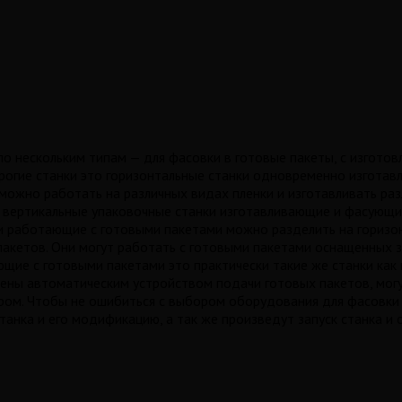
о нескольким типам — для фасовки в готовые пакеты, с изготовл
рогие станки это горизонтальные станки одновременно изготав
можно работать на различных видах пленки и изготавливать раз
о вертикальные упаковочные станки изготавливающие и фасующи
 работающие с готовыми пакетами можно разделить на горизон
акетов. Они могут работать с готовыми пакетами оснащенных з
щие с готовыми пакетами это практически такие же станки как
ны автоматическим устройством подачи готовых пакетов, могут
ром. Чтобы не ошибиться с выбором оборудования для фасовки 
анка и его модификацию, а так же произведут запуск станка и 