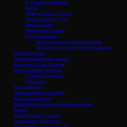
В готовые стаканчики
Выдув
Линии розлива в пакеты
Линии розлива в тубы
Блоки розлива
Укупорочные станки
Этикетировщики
Автоматические этикетировщики
Полуавтоматические этикетировщики
Целлофанаторы
Термоформовочные машины
Вакуумное оборудование
Оборудование контроля
Металлодетекторы
Чеквейеры
Картонайзеры
Транспортеры и питатели
Упаковка салфеток
Палетообмотчики и коробкозаклейщики
Разное
Для групповой упаковки
для пылящих продуктов
Для хлебобулочных изделий