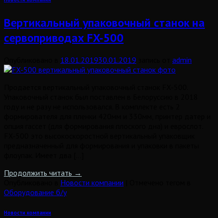
Вертикальный упаковочный станок на
сервоприводах FX-500
Опубликовано в
18.01.2019
30.01.2019
запись от
admin
Продается вертикальный упаковочный станок FX-500.
Упаковочный станок был поставлен в Белоруссию в 2018
году и не разу не использовался. В комплекте есть 2
формирователя для пленки 420мм и 330мм, принтер датер и
опция гассет (для формирования плоского дна) и еврослот.
FX-500 это высокоскоростной вертикальный упаковщик
предназначенный для формирования и упаковки в пакеты
флоупак. Имеет два […]
Продолжить читать
→
Опубликовано в
Новости компании
|
Отмечено тегом в
Оборудование б/у
Новости компании