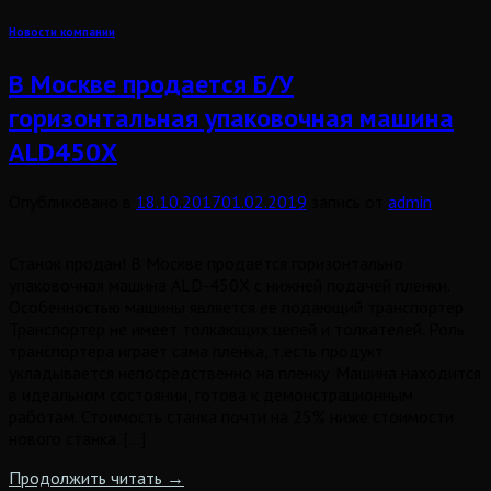
Новости компании
В Москве продается Б/У
горизонтальная упаковочная машина
ALD450X
Опубликовано в
18.10.2017
01.02.2019
запись от
admin
Станок продан! В Москве продается горизонтально
упаковочная машина ALD-450X c нижней подачей пленки.
Особенностью машины является ее подающий транспортер.
Транспортер не имеет толкающих цепей и толкателей. Роль
транспортера играет сама пленка, т.есть продукт
укладывается непосредственно на пленку. Машина находится
в идеальном состоянии, готова к демонстрационным
работам. Стоимость станка почти на 25% ниже стоимости
нового станка. […]
Продолжить читать
→