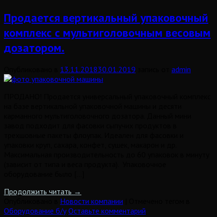
Продается вертикальный упаковочный
комплекс с мультиголовочным весовым
дозатором.
Опубликовано в
13.11.2018
30.01.2019
запись от
admin
ПРОДАНО! Продается универсальный упаковочный комплекс
на базе вертикальной упаковочной машины и десяти
карманного мультиголовочного дозатора. Данный мини
завод подходит для фасовки сыпучих продуктов в
трехшовные пакеты флоупак. Идеален для фасовки и
упаковки круп, сахара, конфет, сушек, макарон и др.
Максимальная производительность до 60 упаковок в минуту
(зависит от типа и веса продукта). Упаковочное
оборудование было […]
Продолжить читать
→
Опубликовано в
Новости компании
|
Отмечено тегом в
Оборудование б/у
Оставьте комментарий