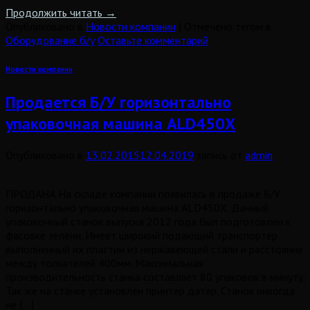
Продолжить читать
→
Опубликовано в
Новости компании
|
Отмечено тегом в
Оборудование б/у
Оставьте комментарий
Новости компании
Продается Б/У горизонтально
упаковочная машина ALD450X
Опубликовано в
13.02.2015
12.04.2019
запись от
admin
ПРОДАНА На складе компании появилась в продаже Б/У
горизонтально упаковочная машина ALD450X. Данный
упаковочный станок выпуска 2012 года был подготовлен к
фасовке зелени. Имеет широкий подающий транспортер
выполненный их пластин из нержавеющей стали и расстояние
между толкателей 400мм. Максимальная
производительность станка составляет 80 упаковок в минуту.
Так же на станке установлен принтер датер. Станок никогда
не […]