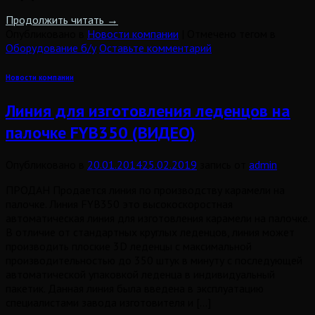
Продолжить читать
→
Опубликовано в
Новости компании
|
Отмечено тегом в
Оборудование б/у
Оставьте комментарий
Новости компании
Линия для изготовления леденцов на
палочке FYB350 (ВИДЕО)
Опубликовано в
20.01.2014
25.02.2019
запись от
admin
ПРОДАН Продается линия по производству карамели на
палочке. Линия FYB350 это высокоскоростная
автоматическая линия для изготовления карамели на палочке.
В отличие от стандартных круглых леденцов, линия может
производить плоские 3D леденцы с максимальной
производительностью до 350 штук в минуту с последующей
автоматической упаковкой леденца в индивидуальный
пакетик. Данная линия была введена в эксплуатацию
специалистами завода изготовителя и […]