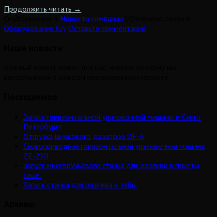
Продолжить читать
→
Опубликовано в
Новости компании
|
Отмечено тегом в
Оборудование б/у
Оставьте комментарий
Наши новости
Каждый клиент важен для нас, именно поэтому мы
рассказываем о каждом реализованном проекте
Посещаемое
Запуск горизонтальной упаковочной машины в Санкт
Петербурге
Отгрузка шнекового дозатора DF-A
Сервоприводная горизонтальная упаковочная машина
ZE-250
Запуск многоручьевого станка для розлива в пакеты
саше.
Запуск станка для розлива в тубы.
Архивы