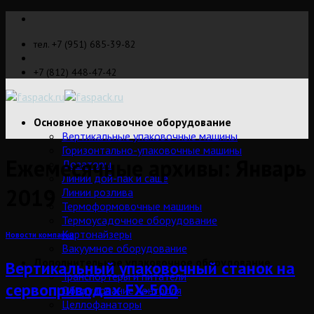
Skip
to
тел. +7 (951) 685-39-82
content
+7 (812) 448-47-42
Основное упаковочное оборудование
Вертикальные упаковочные машины
Горизонтально-упаковочные машины
Ежемесячные архивы:
Январь
Дозаторы
Линии дой-пак и саше
2019
Линии розлива
Термоформовочные машины
Термоусадочное оборудование
Картонайзеры
Новости компании
Вакуумное оборудование
Дополнительное упаковочное оборудование
Вертикальный упаковочный станок на
Транспортеры и питатели
сервоприводах FX-500
Оборудование контроля
Целлофанаторы