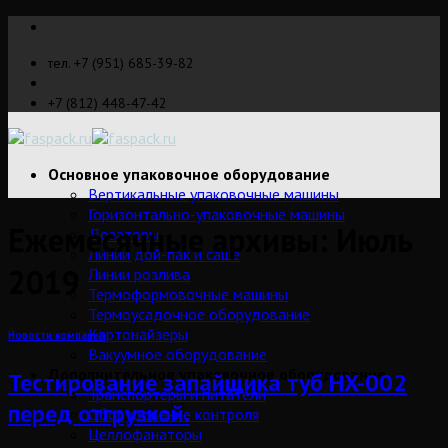
Skip
to
тел. +7 (951) 685-39-82
content
+7 (812) 448-47-42
Основное упаковочное оборудование
Вертикальные упаковочные машины
Горизонтально-упаковочные машины
Ежемесячные архивы:
Июль
Дозаторы
Линии дой-пак и саше
2019
Линии розлива
Термоформовочные машины
Термоусадочное оборудование
Картонайзеры
Новости компании
Вакуумное оборудование
Дополнительное упаковочное оборудование
Тестирование запайщика туб HX-002
Транспортеры и питатели
перед отгрузкой.
Оборудование контроля
Целлофанаторы