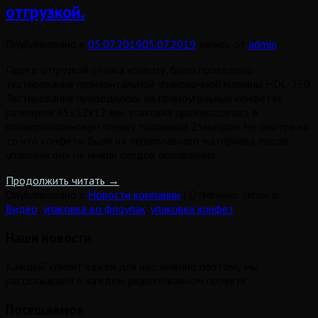
отгрузкой.
Опубликовано в
05.07.2019
05.07.2019
запись от
admin
Перед отгрузкой станка клиенту, было проведено
тестирование горизонтальной упаковочной машины HDL-250.
Тестирование проводилось на прямоугольных конфетах
размером 45х12х12 мм, упаковка производилась в
полипропиленовую пленку толщиной 25микрон. Не смотря на
то что конфеты были их легкоплавкого материала, после
упаковки они не имели следов оплавления.
Продолжить читать
→
Опубликовано в
Новости компании
|
Отмечено тегом в
Видео
,
упаковка во флоупак
,
упаковка конфет
Наши новости
Каждый клиент важен для нас, именно поэтому мы
рассказываем о каждом реализованном проекте
Посещаемое