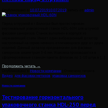
Опубликовано в
10.07.2019
10.07.2019
запись от
admin
Перед отгрузкой в г Вологда был протестирован
вертикальный упаковочный станок HDL-60N для штучной
фасовки саморезов. Станок выполнен в корпусе из
нержавеющей стали. Имеет один вибрационный дозатор
настроенный на серию немного отличающихся друг от друга
изделий. Данный дозатор предназначен для фасовки
саморезов диаметром 3-6 мм. Упаковка производится в
сформированные станком пакеты флоупак по 1-10 штук в […]
Продолжить читать
→
Опубликовано в
Новости компании
|
Отмечено тегом в
Видео
,
для фасовки метизов
,
упаковка саморезов
Новости компании
Тестирование горизонтального
упаковочного станка HDL-250 перед