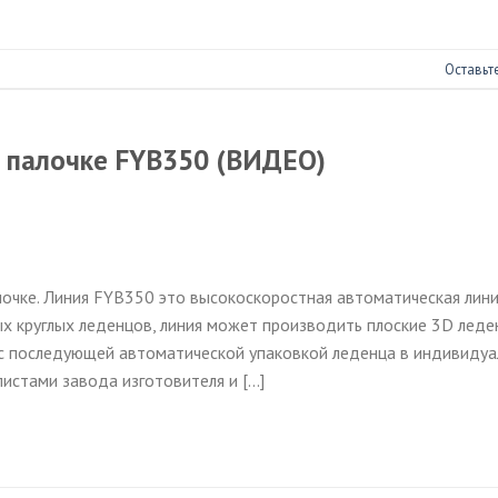
Оставьт
а палочке FYB350 (ВИДЕО)
очке. Линия FYB350 это высокоскоростная автоматическая лини
ых круглых леденцов, линия может производить плоские 3D леде
с последующей автоматической упаковкой леденца в индивиду
листами завода изготовителя и […]