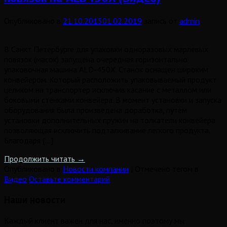
Опубликовано в
21.10.2015
01.02.2019
запись от
admin
В Санкт Петербурге для упаковки одноразовых марлевых
повязок (масок) запущена очередная горизонтально
упаковочная машина ALD-450X. Станок оснащен широким
конвейером. Который расположить упаковываемый продукт
целиком на транспортер исключив касание с металлом или
боковыми стенками конвейера. В момент установки и запуска
оборудования была произведена доработка, путем
установки дополнительных пружин на толкатели конвейера
позволяющая исключить подталкивание легкого продукта.
Благодаря […]
Продолжить читать
→
Опубликовано в
Новости компании
|
Отмечено тегом в
Видео
Оставьте комментарий
Наши новости
Каждый клиент важен для нас, именно поэтому мы