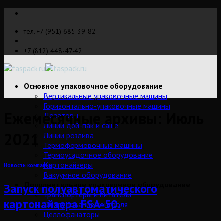
Skip
to
тел. +7 (951) 685-39-82
content
+7 (812) 448-47-42
Основное упаковочное оборудование
Вертикальные упаковочные машины
Горизонтально-упаковочные машины
Ежемесячные архивы:
Июль
Дозаторы
Линии дой-пак и саше
2021
Линии розлива
Термоформовочные машины
Термоусадочное оборудование
Картонайзеры
Новости компании
Вакуумное оборудование
Дополнительное упаковочное оборудование
Запуск полуавтоматического
Транспортеры и питатели
картонайзера FSA-50.
Оборудование контроля
Целлофанаторы