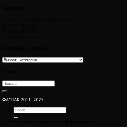
Контакты
г. Санкт-Петербург, Софийская ул., 74
+7 (812) 4484742
+7 (951) 6853982
sale@faspack.ru
Категории товаров
Поиск
ФАСПАК 2011- 2025
Основное упаковочное оборудование