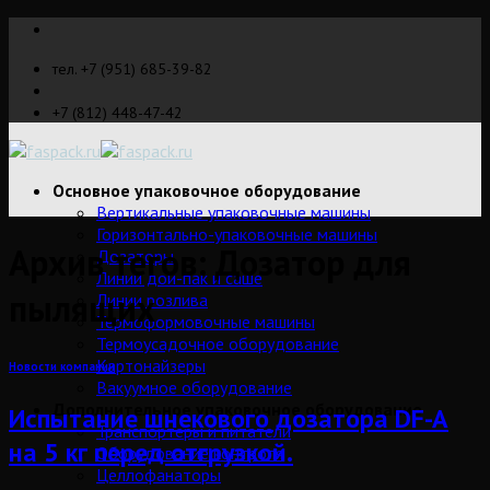
Skip
to
тел. +7 (951) 685-39-82
content
+7 (812) 448-47-42
Основное упаковочное оборудование
Вертикальные упаковочные машины
Горизонтально-упаковочные машины
Архив тегов:
Дозатор для
Дозаторы
Линии дой-пак и саше
пылящих
Линии розлива
Термоформовочные машины
Термоусадочное оборудование
Картонайзеры
Новости компании
Вакуумное оборудование
Дополнительное упаковочное оборудование
Испытание шнекового дозатора DF-A
Транспортеры и питатели
на 5 кг перед отгрузкой.
Оборудование контроля
Целлофанаторы