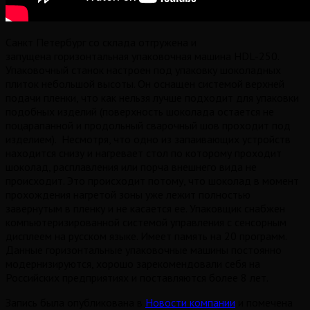
Санкт Петербург со склада отгружена и
запущена горизонтальная упаковочная машина HDL-250.
Упаковочный станок настроен под упаковку шоколадных
плиток небольшой высоты. Он оснащен системой верхней
подачи пленки, что как нельзя лучше подходит для упаковки
подобных изделий (поверхность шоколада остается не
поцарапанной и продольный сварочный шов проходит под
изделием). Несмотря, что одно из запаивающих устройств
находится снизу и нагревает стол по которому проходит
шоколад, расплавления или порча внешнего вида не
происходит. Это происходит потому, что шоколад в момент
прохождения нагретой зоны уже лежит полностью
завернутым в пленку и не касается ее. Упаковщик снабжен
компьютеризированной системой управления с сенсорным
дисплеем на русском языке. Имеет память на 20 программ.
Данные горизонтальные упаковочные машины постоянно
модернизируются, хорошо зарекомендовали себя на
Российских предприятиях и поставляются более 8 лет.
Запись была опубликована в
Новости компании
и помечена