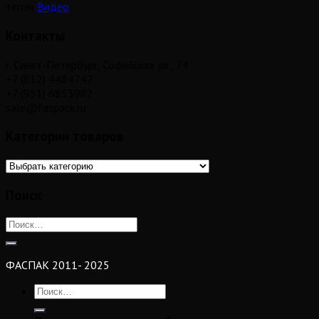
тегом
Видео
.
Контакты
г. Санкт-Петербург, Софийская ул., 74
+7 (812) 4484742
+7 (951) 6853982
sale@faspack.ru
Категории товаров
Поиск
ФАСПАК 2011- 2025