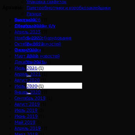
Упаковка салфеток
Архивы
Палетообмотчики и коробкозаклейщики
Разное
Январь 2026
(1)
Выставки
Декабрь 2023
(1)
Оборудование б/у
Апрель 2023
(2)
Видео
Ноябрь 2022
(1)
Видео оборудования
Октябрь 2022
(1)
Видео новостей
Июль 2022
(1)
О компании
Март 2022
(1)
Архив новостей
Декабрь 2021
(1)
Контакты
Июль 2021
(1)
Апрель 2021
(1)
Август 2020
(1)
Июль 2020
(1)
Январь 2020
(1)
Сентябрь 2019
(1)
Август 2019
(1)
Июль 2019
(3)
Июнь 2019
(1)
Май 2019
(1)
Апрель 2019
(1)
Март 2019
(1)