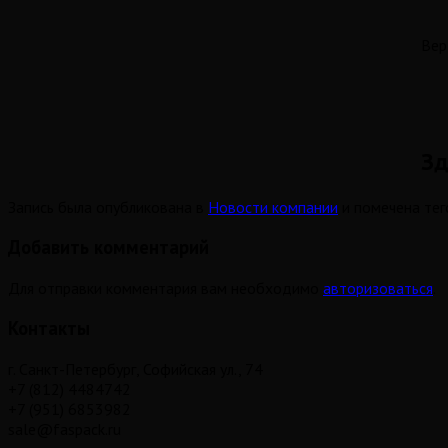
Вертик
Зд
Запись была опубликована в
Новости компании
и помечена те
Добавить комментарий
Для отправки комментария вам необходимо
авторизоваться
.
Контакты
г. Санкт-Петербург, Софийская ул., 74
+7 (812) 4484742
+7 (951) 6853982
sale@faspack.ru