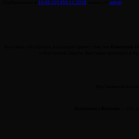
Опубликовано в
16.06.2014
30.11.2018
запись от
admin
Выставка «RosUpack», в которой примет участие
Компания «
и Восточной Европе. Выставка проходит в К
Вертикальная высо
Компания «Фаспак»
— это р