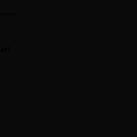
дой-пак
ет!