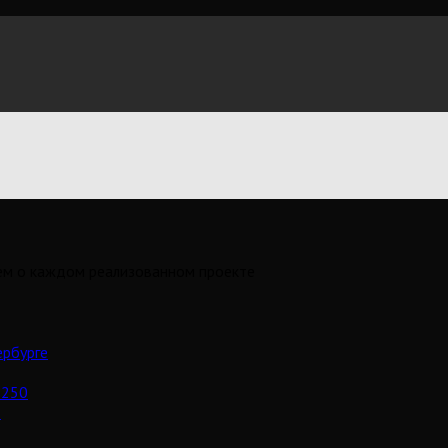
аем о каждом реализованном проекте
ербурге
-250
.