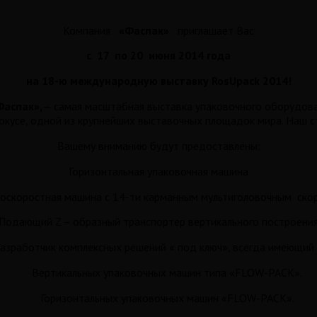
Компания
«
Фаспак
»
приглашает Вас
с 17 по 20 июня 2014 года
на 18-ю международную выставку RosUpack 2014!
Фаспак»,
— самая масштабная выставка упаковочного оборудован
рокусе, одной из крупнейших выставочных площадок мира. Наш 
Вашему вниманию будут предоставлены:
Горизонтальная упаковочная машина
коскоростная машина с 14-ти карманным мультиголовочным ско
Подающий Z – образный транспортер вертикального построени
азработчик комплексных решений « под ключ», всегда имеющий 
Вертикальных упаковочных машин типа «FLOW-PACK».
Горизонтальных упаковочных машин «FLOW-PACK».