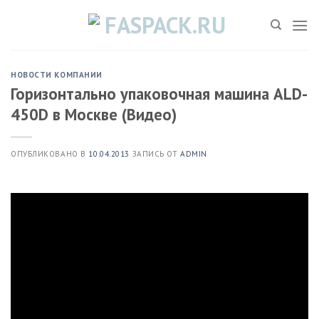
Skip
to
content
НОВОСТИ КОМПАНИИ
Горизонтально упаковочная машина ALD-
450D в Москве (Видео)
ОПУБЛИКОВАНО В
10.04.2013
ЗАПИСЬ ОТ
ADMIN