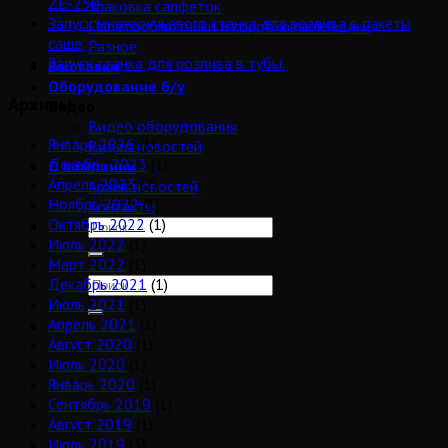
ZE-250
Упаковка салфеток
Запуск многоручьевого станка для розлива в пакеты
Палетообмотчики и коробкозаклейщики
саше.
Разное
Запуск станка для розлива в тубы.
Выставки
Оборудование б/у
Архивы
Видео
Видео оборудования
Январь 2026
(1)
Видео новостей
Декабрь 2023
(1)
О компании
Апрель 2023
(2)
Архив новостей
Ноябрь 2022
(1)
Контакты
Октябрь 2022
(1)
Июль 2022
(1)
Март 2022
(1)
Декабрь 2021
(1)
Июль 2021
(1)
Апрель 2021
(1)
Август 2020
(1)
Июль 2020
(1)
Январь 2020
(1)
Сентябрь 2019
(1)
Август 2019
(1)
Июль 2019
(3)