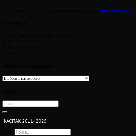
Для отправки комментария вам необходимо
авторизоваться
.
Контакты
г. Санкт-Петербург, Софийская ул., 74
+7 (812) 4484742
+7 (951) 6853982
sale@faspack.ru
Категории товаров
Поиск
ФАСПАК 2011- 2025