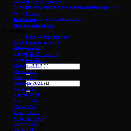
ZE-250
Упаковка салфеток
Запуск многоручьевого станка для розлива в пакеты
Палетообмотчики и коробкозаклейщики
саше.
Разное
Запуск станка для розлива в тубы.
Выставки
Оборудование б/у
Архивы
Видео
Видео оборудования
Январь 2026
(1)
Видео новостей
Декабрь 2023
(1)
О компании
Апрель 2023
(2)
Архив новостей
Ноябрь 2022
(1)
Контакты
Октябрь 2022
(1)
Июль 2022
(1)
Март 2022
(1)
Декабрь 2021
(1)
Июль 2021
(1)
Апрель 2021
(1)
Август 2020
(1)
Июль 2020
(1)
Январь 2020
(1)
Сентябрь 2019
(1)
Август 2019
(1)
Июль 2019
(3)