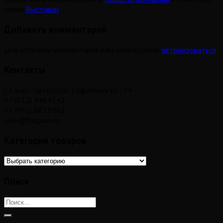
тегом
Выставки
.
Добавить комментарий
Для отправки комментария вам необходимо
авторизоваться
.
Контакты
г. Санкт-Петербург, Софийская ул., 74
+7 (812) 4484742
+7 (951) 6853982
sale@faspack.ru
Категории товаров
Поиск