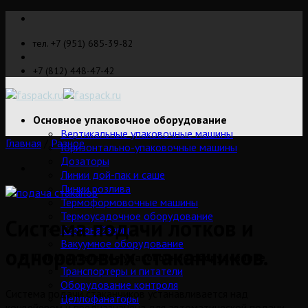
Skip
to
тел. +7 (951) 685-39-82
content
+7 (812) 448-47-42
Основное упаковочное оборудование
Вертикальные упаковочные машины
Главная
/
Разное
Горизонтально-упаковочные машины
Дозаторы
Линии дой-пак и саше
Линии розлива
Термоформовочные машины
Термоусадочное оборудование
Система подачи лотков и
Картонайзеры
Вакуумное оборудование
одноразовых стаканчиков.
Дополнительное упаковочное оборудование
Транспортеры и питатели
Оборудование контроля
Система подачи стаканчиков устанавливается над
Целлофанаторы
конвейером и предназначена для автоматической подачи