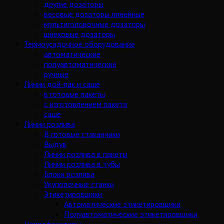
другие дозаторы
весовые дозаторы линейные
мультиголовочные дозаторы
шнековые дозаторы
Термоусадочное оборудование
автоматические
полуавтоматические
ручные
Линии дой-пак и саше
в готовые пакеты
с изготовлением пакета
саше
Линии розлива
В готовые стаканчики
Выдув
Линии розлива в пакеты
Линии розлива в тубы
Блоки розлива
Укупорочные станки
Этикетировщики
Автоматические этикетировщики
Полуавтоматические этикетировщики