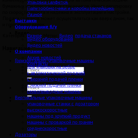
Упаковка салфеток
бумажных или пластиковых стаканчиков. Имеет регулировку
Палетообмотчики и коробкозаклейщики
по скорости, проста и надежна в эксплуатации и настройке.
Разное
Подача стаканов может осуществляться как вверх дном, так
Выставки
и горловиной вверх.
Оборудование б/у
Видео
Категория:
Разное
Метки:
Видео
,
подача стаканов
Видео оборудования
Видео новостей
Навигация
О компании
Архив новостей
Горизонтально-упаковочные машины
Контакты
для упаковки на ребре
с автоматической подачей
с верхней подачей пленки
с нижней подачей пленки
сервоприводные машины
Вертикальные упаковочные машины
упаковочные станки с дозатором
высокоскоростные
машины под хрупкий продукт
машины с проваркой по граням
среднескоростные
Дозаторы