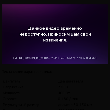
Технические характеристики:
Двигатель
Два двигателя
Напряжение
220 В
Мощность
400 Вт
Скорость
0-180 / мин
Регулируемый размер
диаметр 50-130 мм