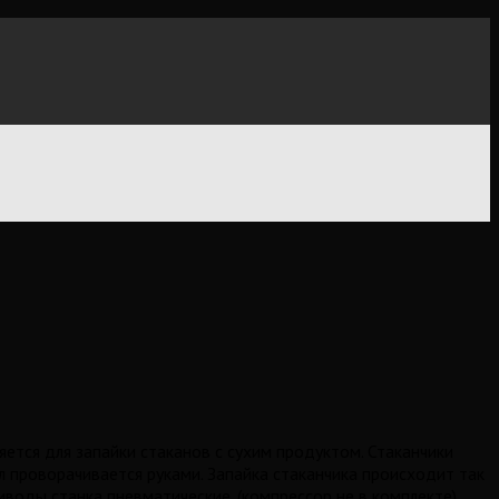
ется для запайки стаканов с сухим продуктом. Стаканчики
 проворачивается руками. Запайка стаканчика происходит так
воды станка пневматические. (компрессор не в комплекте)