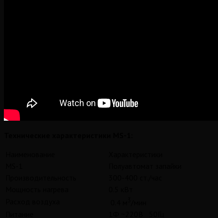
Технические характеристики MS-1:
Наименование
Характеристики
MS-1
Полуавтомат запайки
Производительность
300-400 ст./час
Мощность нагрева
0.5 кВт
3
Расход воздуха
0.4 м
/мин
Питание
1Ф ~220В 50Гц