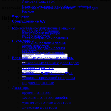
Упаковка салфеток
Палетообмотчики и коробкозаклейщики
Категории:
В готовые стаканчики
,
Разное
Метка:
Видео
Разное
Выставки
Навигация
Оборудование б/у
Видео
Горизонтально-упаковочные машины
Видео оборудования
для упаковки на ребре
Видео новостей
с автоматической подачей
О компании
с верхней подачей пленки
Архив новостей
с нижней подачей пленки
Контакты
сервоприводные машины
Вертикальные упаковочные машины
упаковочные станки с дозатором
высокоскоростные
машины под хрупкий продукт
машины с проваркой по граням
среднескоростные
Дозаторы
другие дозаторы
весовые дозаторы линейные
мультиголовочные дозаторы
шнековые дозаторы