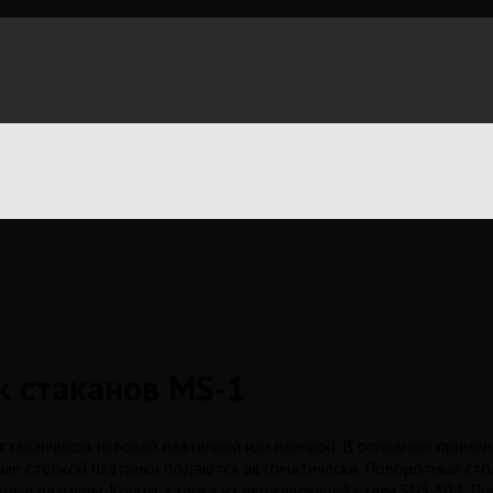
 стаканов MS-1
таканчиков готовой платинкой или пленкой. В основном применя
ые стопкой платинки подаются автоматически. Поворотный стол
ные размеры. Корпус станка из нержавеющей стали SUS 304. При