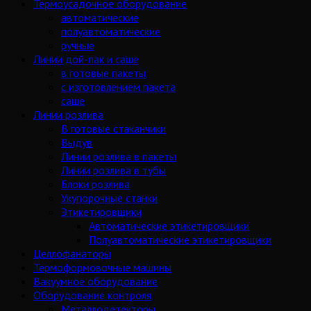
Термоусадочное оборудование
автоматические
полуавтоматические
ручные
Линии дой-пак и саше
в готовые пакеты
с изготовлением пакета
саше
Линии розлива
В готовые стаканчики
Выдув
Линии розлива в пакеты
Линии розлива в тубы
Блоки розлива
Укупорочные станки
Этикетировщики
Автоматические этикетировщики
Полуавтоматические этикетировщики
Целлофанаторы
Термоформовочные машины
Вакуумное оборудование
Оборудование контроля
Металлодетекторы