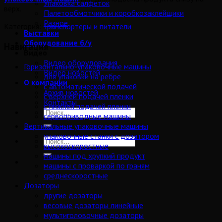
Упаковка салфеток
верх.
Палетообмотчики и коробкозаклейщики
Разное
Категория:
Транспортеры и питатели
Выставки
Оборудование б/у
Навигация
Видео
Видео оборудования
Горизонтально-упаковочные машины
Видео новостей
для упаковки на ребре
О компании
с автоматической подачей
Архив новостей
с верхней подачей пленки
Контакты
с нижней подачей пленки
сервоприводные машины
Вертикальные упаковочные машины
упаковочные станки с дозатором
высокоскоростные
машины под хрупкий продукт
машины с проваркой по граням
среднескоростные
Дозаторы
другие дозаторы
весовые дозаторы линейные
мультиголовочные дозаторы