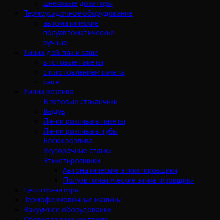
шнековые дозаторы
Термоусадочное оборудование
автоматические
полуавтоматические
ручные
Линии дой-пак и саше
в готовые пакеты
с изготовлением пакета
саше
Линии розлива
В готовые стаканчики
Выдув
Линии розлива в пакеты
Линии розлива в тубы
Блоки розлива
Укупорочные станки
Этикетировщики
Автоматические этикетировщики
Полуавтоматические этикетировщики
Целлофанаторы
Термоформовочные машины
Вакуумное оборудование
Оборудование контроля