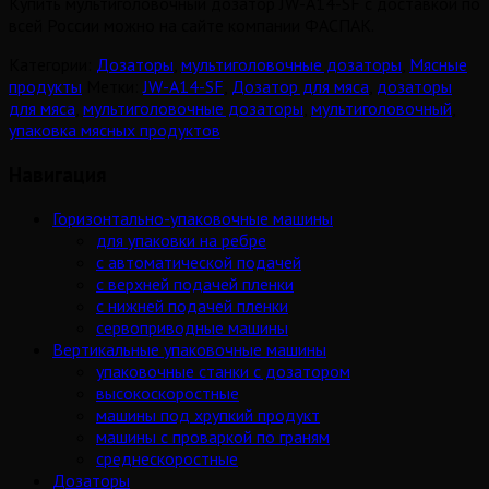
Купить мультиголовочный дозатор JW-A14-SF с доставкой по
всей России можно на сайте компании ФАСПАК.
Категории:
Дозаторы
,
мультиголовочные дозаторы
,
Мясные
продукты
Метки:
JW-A14-SF
,
Дозатор для мяса
,
дозаторы
для мяса
,
мультиголовочные дозаторы
,
мультиголовочный
,
упаковка мясных продуктов
Навигация
Горизонтально-упаковочные машины
для упаковки на ребре
с автоматической подачей
с верхней подачей пленки
с нижней подачей пленки
сервоприводные машины
Вертикальные упаковочные машины
упаковочные станки с дозатором
высокоскоростные
машины под хрупкий продукт
машины с проваркой по граням
среднескоростные
Дозаторы