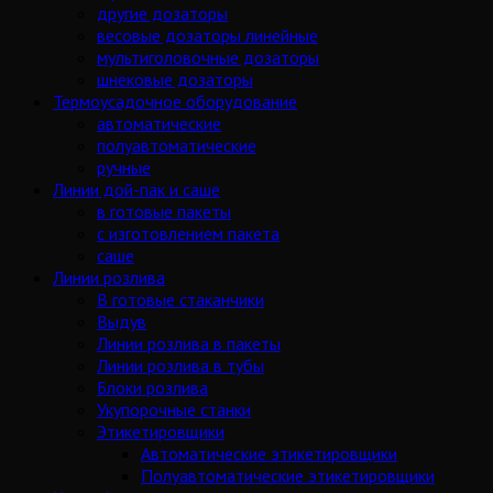
другие дозаторы
весовые дозаторы линейные
мультиголовочные дозаторы
шнековые дозаторы
Термоусадочное оборудование
автоматические
полуавтоматические
ручные
Линии дой-пак и саше
в готовые пакеты
с изготовлением пакета
саше
Линии розлива
В готовые стаканчики
Выдув
Линии розлива в пакеты
Линии розлива в тубы
Блоки розлива
Укупорочные станки
Этикетировщики
Автоматические этикетировщики
Полуавтоматические этикетировщики