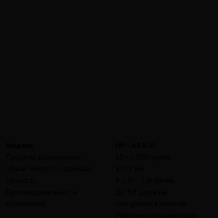
Модель
JW
—
A
14-
SF
Пределы дозирования
10– 1000 грамм
Объем весового кармана
1500 мл
Точность
± 1,0 – 2,0 грамм
Производительность
До 50 доз/мин.
Исполнение
два уровня карманов
Рифленая нержавеющая