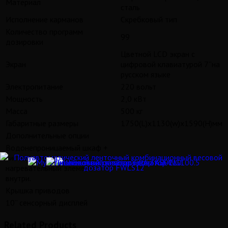
Материал
сталь
Исполнение карманов
Скребковый тип
Количество программ
99
дозировки
Цветной LCD экран с
Экран
цифровой клавиатурой 7”на
русском языке
Электропитание
220 вольт
Мощность
2,0 кВт
Масса
500 кг
Габаритные размеры
1750(L)x1130(w)x1590(H)мм
Дополнительные опции
Водонепроницаемый шкаф +
система сушки воздуха +
нагревательный элемент
внутри.
Крышка приводов
10” сенсорный дисплей
Related Products