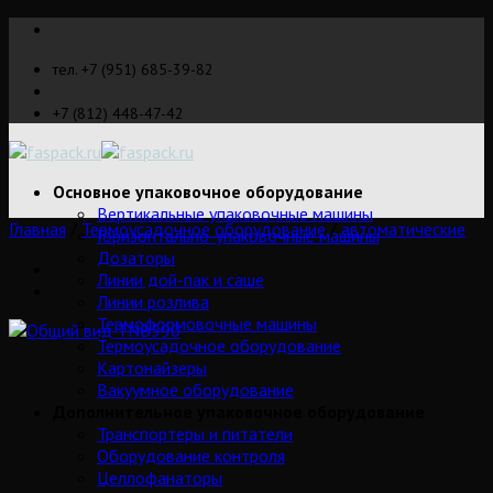
Skip
to
тел. +7 (951) 685-39-82
content
+7 (812) 448-47-42
Основное упаковочное оборудование
Вертикальные упаковочные машины
Главная
/
Термоусадочное оборудование
/
автоматические
Горизонтально-упаковочные машины
Дозаторы
Линии дой-пак и саше
Линии розлива
Термоформовочные машины
Термоусадочное оборудование
Картонайзеры
Вакуумное оборудование
Дополнительное упаковочное оборудование
Транспортеры и питатели
Оборудование контроля
Целлофанаторы