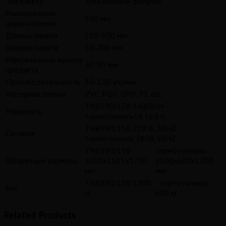
Тип пакета
Трех шовный флоупак
Максимальная
590 мм
ширина пленки
Длинна пакета
150-500 мм
Ширина пакета
50-200 мм
Максимальная высота
40-90 мм
продукта
Производительность
30-150 уп/мин
Материал пленки
PVC, POF, OPP, PE etc.
TNB590/150 3.6(кВт)+
Мощность
термотуннель16.5(кВт)
TNB590/150 220 В, 50HZ;
Питание
термотуннель 380В,50HZ
TNB590/150
термотоннель
Габаритные размеры
5000x1105x1750
2500x600x1700
мм
мм
TNB590/150 1300
термотоннель
Вес
кг
600 кг
Related Products