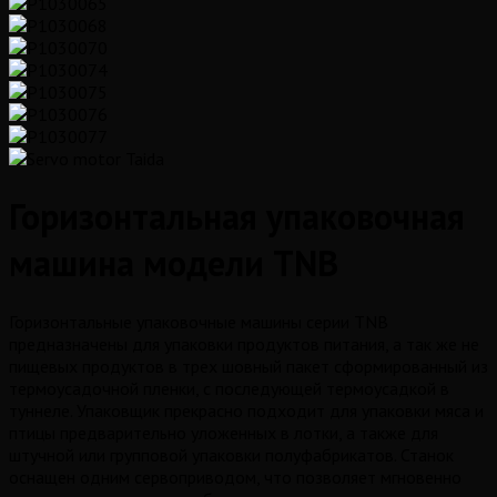
Горизонтальная упаковочная
машина модели TNB
Горизонтальные упаковочные машины серии TNB
предназначены для упаковки продуктов питания, а так же не
пищевых продуктов в трех шовный пакет сформированный из
термоусадочной пленки, с последующей термоусадкой в
туннеле. Упаковщик прекрасно подходит для упаковки мяса и
птицы предварительно уложенных в лотки, а также для
штучной или групповой упаковки полуфабрикатов. Станок
оснащен одним сервоприводом, что позволяет мгновенно