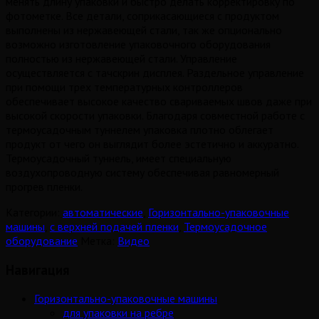
менять длину упаковки и быстро делать корректировку по
фотометке. Все детали, соприкасающиеся с продуктом
выполнены из нержавеющей стали, так же опционально
возможно изготовление упаковочного оборудования
полностью из нержавеющей стали. Управление
осуществляется с тачскрин дисплея. Раздельное управление
при помощи трех температурных контроллеров
обеспечивает высокое качество свариваемых швов даже при
высокой скорости упаковки. Благодаря совместной работе с
термоусадочным туннелем упаковка плотно облегает
продукт от чего он выглядит более эстетично и аккуратно.
Термоусадочный туннель, имеет специальную
воздухопроводную систему обеспечивая равномерный
прогрев пленки.
Категории:
автоматические
,
Горизонтально-упаковочные
машины
,
с верхней подачей пленки
,
Термоусадочное
оборудование
Метка:
Видео
Навигация
Горизонтально-упаковочные машины
для упаковки на ребре