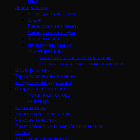
саше
Линии розлива
В готовые стаканчики
Выдув
Линии розлива в пакеты
Линии розлива в тубы
Блоки розлива
Укупорочные станки
Этикетировщики
Автоматические этикетировщики
Полуавтоматические этикетировщики
Целлофанаторы
Термоформовочные машины
Вакуумное оборудование
Оборудование контроля
Металлодетекторы
Чеквейеры
Картонайзеры
Транспортеры и питатели
Упаковка салфеток
Палетообмотчики и коробкозаклейщики
Разное
Для групповой упаковки