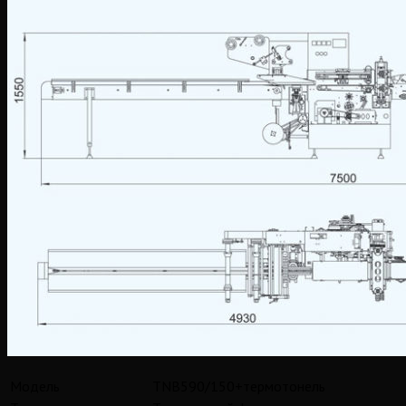
Модель
TNB590/150+термотонель