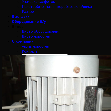
Упаковка салфеток
Палетообмотчики и коробкозаклейщики
Разное
Выставки
Оборудование б/у
Видео
Видео оборудования
Видео новостей
О компании
Архив новостей
Контакты