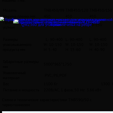
машины TNB:
Модель
TNB450/99
TNB450/120
TNB450/150
Ширина пленки мм
450
450
450
Производительность
50-150
50-150
50-150
уп/мин
Размеры
L: 90-400
L: 90-400
L: 90-400
упаковываемого
W: 10-150
W: 10-150
W: 10-150
продукта мм
H: 5-40
H: 15-60
H: 40-90
Габаритные размеры
5000*965*1750
мм
Упаковочный
PVC, PE,POF
материал
Вес
1100 Кг
1300 
Питание и мощность
220В/AC, 1 фаза, 50 Hz 3.66 кВт
Схема и технические характеристики TNB590/50 с
термотоннелем.