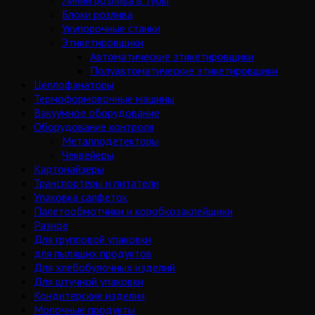
Линии розлива в тубы
Блоки розлива
Укупорочные станки
Этикетировщики
Автоматические этикетировщики
Полуавтоматические этикетировщики
Целлофанаторы
Термоформовочные машины
Вакуумное оборудование
Оборудование контроля
Металлодетекторы
Чеквейеры
Картонайзеры
Транспортеры и питатели
Упаковка салфеток
Палетообмотчики и коробкозаклейщики
Разное
Для групповой упаковки
для пылящих продуктов
Для хлебобулочных изделий
Для штучной упаковки
Кондитерские изделия
Молочные продукты