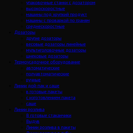
упаковочные станки с дозатором
высокоскоростные
машины под хрупкий продукт
машины с проваркой по граням
среднескоростные
Дозаторы
другие дозаторы
весовые дозаторы линейные
мультиголовочные дозаторы
шнековые дозаторы
Термоусадочное оборудование
автоматические
полуавтоматические
ручные
Линии дой-пак и саше
в готовые пакеты
с изготовлением пакета
саше
Линии розлива
В готовые стаканчики
Выдув
Линии розлива в пакеты