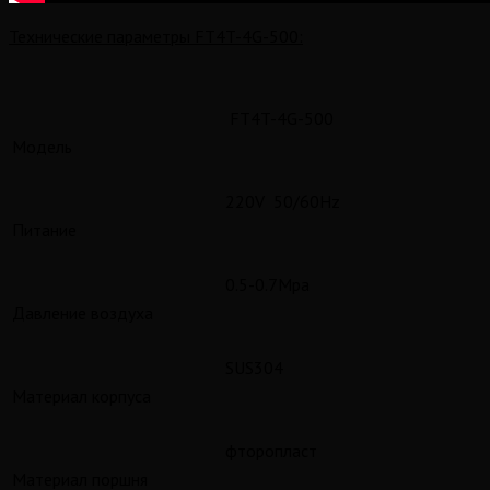
Технические параметры FT4T-4G-500:
FT4T-4G-500
Модель
220V 50/60Hz
Питание
0.5-0.7Mpa
Давление воздуха
SUS304
Материал корпуса
фторопласт
Материал поршня