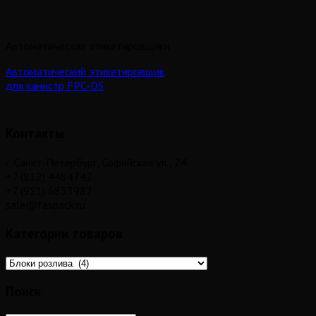
Автоматические этикетировщики
Автоматический этикетировщик
для канистр FPC-DS
Контакты
г. Санкт-Петербург, Софийская ул., 74
+7 (812) 4484742
+7 (951) 6853982
sale@faspack.ru
Категории товаров
Поиск