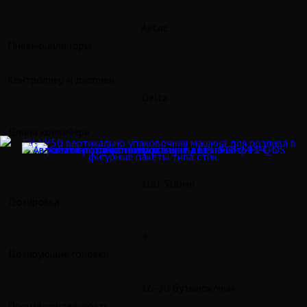
Airtac
Пневмоцилиндры
Контроллер и дисплей
Delta
Длина конвейера
2м или 2.5м
100-500мл
Дозировка
4
Дозирующие головки
16-20 бутылок/мин
Производительность