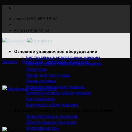
Skip
to
тел. +7 (951) 685-39-82
content
+7 (812) 448-47-42
Основное упаковочное оборудование
Вертикальные упаковочные машины
Главная
/
Дозаторы
/
шнековые дозаторы
Горизонтально-упаковочные машины
Дозаторы
Линии дой-пак и саше
Линии розлива
Термоформовочные машины
Термоусадочное оборудование
Картонайзеры
Вакуумное оборудование
Дополнительное упаковочное оборудование
Транспортеры и питатели
Оборудование контроля
Целлофанаторы