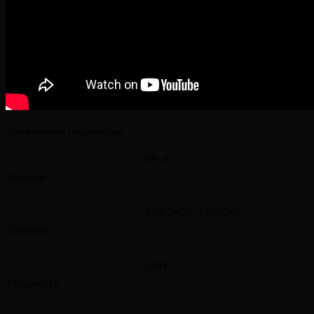
Технические параметры:
DF-A
Модель
220-240В 50/60Hz
Питание
1кВт
Мощность