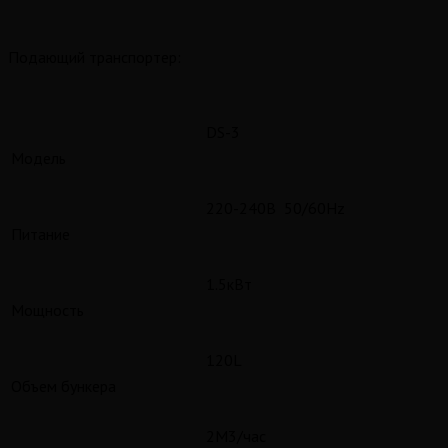
Подающий транспортер:
DS-3
Модель
220-240В 50/60Hz
Питание
1.5кВт
Мощность
120L
Объем бункера
2M3/час