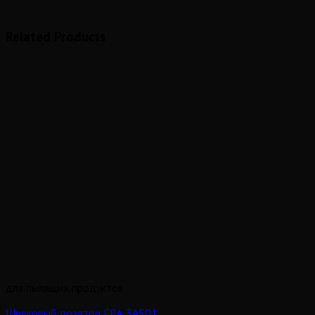
Related Products
для пылящих продуктов
Шнековый дозатор FPA-3A501