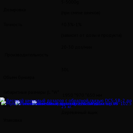
5-5000g
Дозировка
(при смене шнеков)
Точность
±0.3%-1%
(зависит от дозы и продукта)
20-30 доз/мин
Производительность
30L
Объем бункера
Габаритные размеры (L *W*
1950 *970 *650 мм
H)
Вес
200Кг
Деревянный ящик
Упаковка