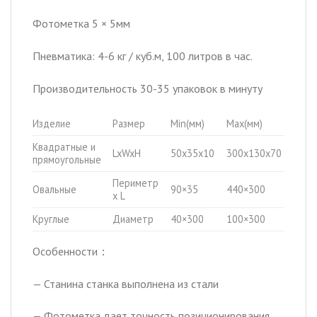
Фотометка 5 × 5мм
Пневматика: 4-6 кг / куб.м, 100 литров в час.
Производительность 30-35 упаковок в минуту
Изделие
Размер
Min(мм)
Max(мм)
Квадратные и
LxWxH
50x35x10
300x130x70
прямоугольные
Периметр
Овальные
90×35
440×300
x L
Круглые
Диаметр
40×300
100×300
Особенности：
— Станина станка выполнена из стали
— Фотометка дает точность позиционирования