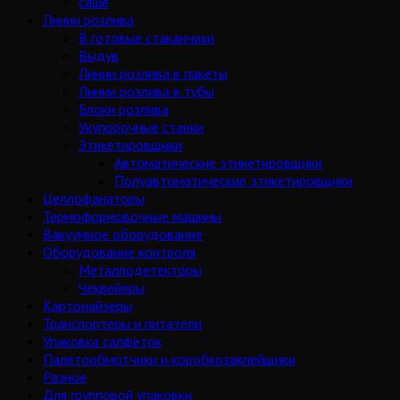
саше
Линии розлива
В готовые стаканчики
Выдув
Линии розлива в пакеты
Линии розлива в тубы
Блоки розлива
Укупорочные станки
Этикетировщики
Автоматические этикетировщики
Полуавтоматические этикетировщики
Целлофанаторы
Термоформовочные машины
Вакуумное оборудование
Оборудование контроля
Металлодетекторы
Чеквейеры
Картонайзеры
Транспортеры и питатели
Упаковка салфеток
Палетообмотчики и коробкозаклейщики
Разное
Для групповой упаковки