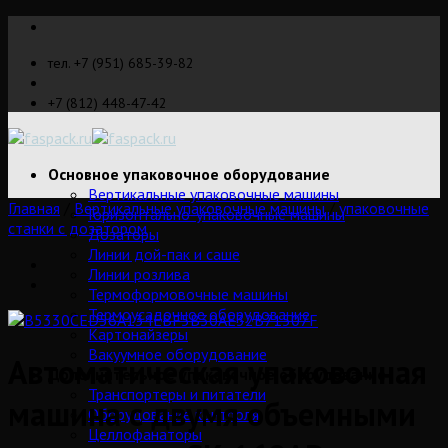
Skip
to
тел. +7 (951) 685-39-82
content
+7 (812) 448-47-42
Основное упаковочное оборудование
Вертикальные упаковочные машины
Главная
/
Вертикальные упаковочные машины
/
упаковочные
Горизонтально-упаковочные машины
станки с дозатором
Дозаторы
Линии дой-пак и саше
Линии розлива
Термоформовочные машины
Термоусадочное оборудование
Картонайзеры
Вакуумное оборудование
Автоматическая упаковочная
Дополнительное упаковочное оборудование
Транспортеры и питатели
машина с двумя объемными
Оборудование контроля
Целлофанаторы