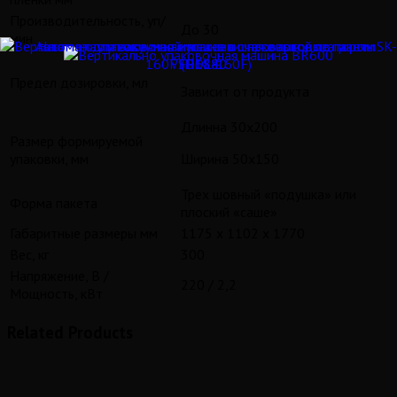
Производительность, уп/
До 30
мин
40-500
Предел дозировки, мл
Зависит от продукта
Длинна 30х200
Размер формируемой
упаковки, мм
Ширина 50х150
Трех шовный «подушка» или
Форма пакета
плоский «саше»
Габаритные размеры мм
1175 х 1102 x 1770
Вес, кг
300
Напряжение, В /
220 / 2,2
Мощность, кВт
Related Products