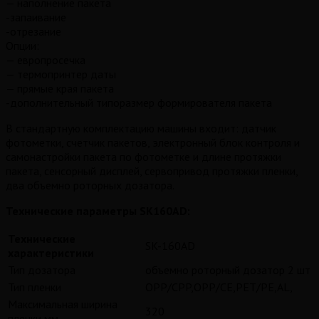
— наполнение пакета
-запаивание
-отрезание
Опции:
— европросечка
— термопринтер даты
— прямые края пакета
-дополнительный типоразмер формирователя пакета
В стандартную комплектацию машины входит: датчик
фотометки, счетчик пакетов, электронный блок контроля и
самонастройки пакета по фотометке и длине протяжки
пакета, сенсорный дисплей, сервопривод протяжки пленки,
два объемно роторных дозатора.
Технические параметры SK160AD:
Технические
SK-160АD
характеристики
Тип дозатора
объемно роторный дозатор 2 шт
Тип пленки
OPP/CPP,OPP/CE,PET/PE,AL,
Максимальная ширина
320
пленки мм