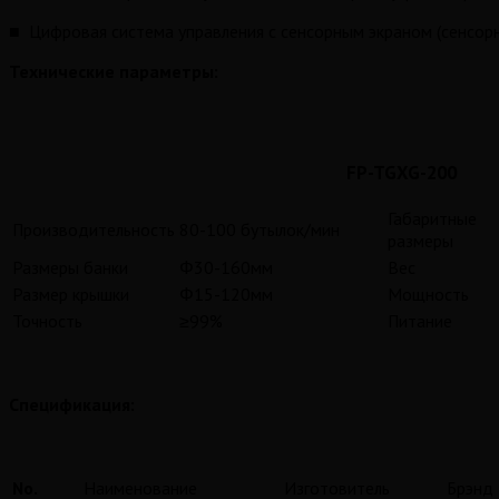
■ Цифровая система управления с сенсорным экраном (сенсор
Технические параметры:
FP-TGXG-200
Габаритные
Производительность
80-100 бутылок/мин
размеры
Размеры банки
Φ30-160мм
Вес
Размер крышки
Φ15-120мм
Мощность
Точность
≥99%
Питание
Спецификация:
No.
Наименование
Изготовитель
Брэнд