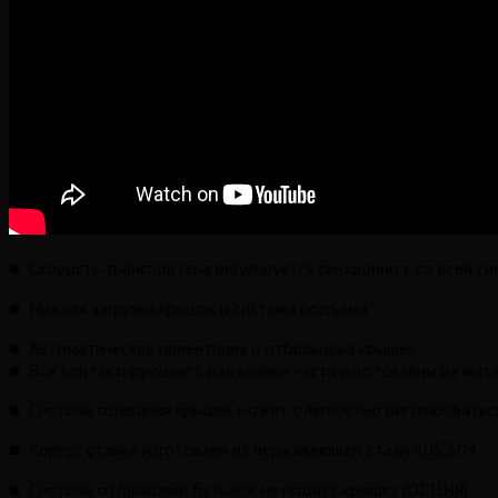
■ Скорость транспортера регулируется синхронно с со всей с
■ Нижняя загрузка крышек и система подъема
■ Автоматическая ориентация и отбраковка крышек
■ Все контактирующие с изделиями части изготовлены из ма
■ Система одевания крышек может с легкостью регулироватьс
■ Корпус станка изготовлен из нержавеющей стали SUS 304
■ Система отбраковки бутылок не подаст крышку (ОПЦИЯ)