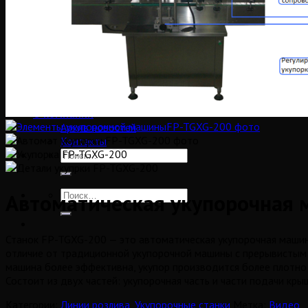
Упаковка салфеток
Палетообмотчики и коробкозаклейщики
Разное
Выставки
Оборудование б/у
Видео
Видео оборудования
Видео новостей
О компании
Архив новостей
Контакты
Автоматическая укупорочная 
Станок FP-TGXG-200 — это автоматическая укупорочная машина
отличие от традиционной укупорочной машины с прерывистым 
машина более эффективна, укупор производится более плотно
Состоит из двух частей: укупорочная часть и части подачи кр
Категории:
Линии розлива
,
Укупорочные станки
Метка:
Видео