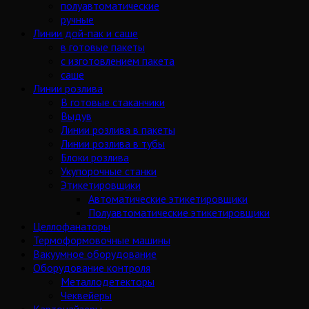
полуавтоматические
ручные
Линии дой-пак и саше
в готовые пакеты
с изготовлением пакета
саше
Линии розлива
В готовые стаканчики
Выдув
Линии розлива в пакеты
Линии розлива в тубы
Блоки розлива
Укупорочные станки
Этикетировщики
Автоматические этикетировщики
Полуавтоматические этикетировщики
Целлофанаторы
Термоформовочные машины
Вакуумное оборудование
Оборудование контроля
Металлодетекторы
Чеквейеры