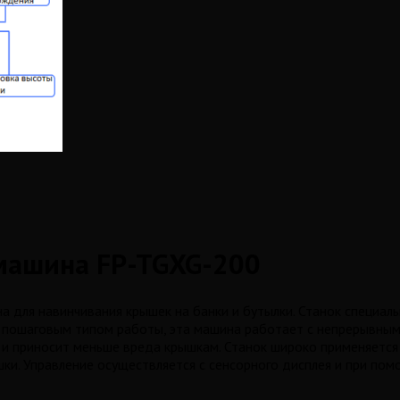
машина FP-TGXG-200
 для навинчивания крышек на банки и бутылки. Станок специаль
пошаговым типом работы, эта машина работает с непрерывным 
 и приносит меньше вреда крышкам. Станок широко применяется
ышки. Управление осуществляется с сенсорного дисплея и при п