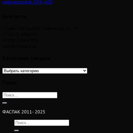
гофрокоробов GPK-40D
Контакты
г. Санкт-Петербург, Софийская ул., 74
+7 (812) 4484742
+7 (951) 6853982
sale@faspack.ru
Категории товаров
Поиск
ФАСПАК 2011- 2025