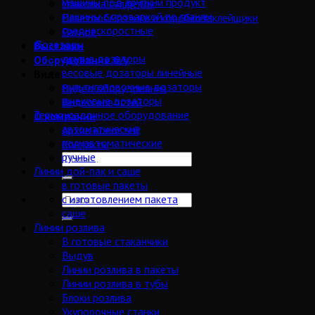
машины под хрупкий продукт
Упаковка салфеток
машины с проваркой по граням
Палетообмотчики и коробкозаклейщики
среднескоростные
Разное
Дозаторы
Выставки
другие дозаторы
Оборудование б/у
весовые дозаторы линейные
Видео
мультиголовочные дозаторы
Видео оборудования
шнековые дозаторы
Видео новостей
Термоусадочное оборудование
О компании
автоматические
Архив новостей
полуавтоматические
Контакты
ручные
Линии дой-пак и саше
в готовые пакеты
с изготовлением пакета
саше
Линии розлива
В готовые стаканчики
Выдув
Линии розлива в пакеты
Линии розлива в тубы
Блоки розлива
Укупорочные станки