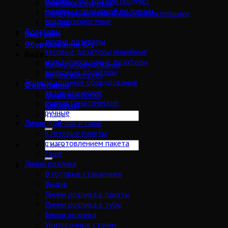
машины под хрупкий продукт
Упаковка салфеток
машины с проваркой по граням
Палетообмотчики и коробкозаклейщики
среднескоростные
Разное
Дозаторы
Выставки
другие дозаторы
Оборудование б/у
весовые дозаторы линейные
Видео
мультиголовочные дозаторы
Видео оборудования
шнековые дозаторы
Видео новостей
Термоусадочное оборудование
О компании
автоматические
Архив новостей
полуавтоматические
Контакты
ручные
Линии дой-пак и саше
в готовые пакеты
с изготовлением пакета
саше
Линии розлива
В готовые стаканчики
Выдув
Линии розлива в пакеты
Линии розлива в тубы
Блоки розлива
Укупорочные станки