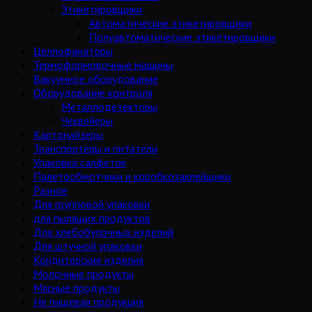
Этикетировщики
Автоматические этикетировщики
Полуавтоматические этикетировщики
Целлофанаторы
Термоформовочные машины
Вакуумное оборудование
Оборудование контроля
Металлодетекторы
Чеквейеры
Картонайзеры
Транспортеры и питатели
Упаковка салфеток
Палетообмотчики и коробкозаклейщики
Разное
Для групповой упаковки
для пылящих продуктов
Для хлебобулочных изделий
Для штучной упаковки
Кондитерские изделия
Молочные продукты
Мясные продукты
Не пищевая продукция