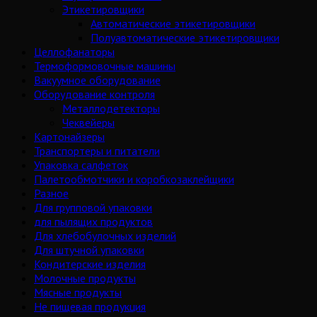
Этикетировщики
Автоматические этикетировщики
Полуавтоматические этикетировщики
Целлофанаторы
Термоформовочные машины
Вакуумное оборудование
Оборудование контроля
Металлодетекторы
Чеквейеры
Картонайзеры
Транспортеры и питатели
Упаковка салфеток
Палетообмотчики и коробкозаклейщики
Разное
Для групповой упаковки
для пылящих продуктов
Для хлебобулочных изделий
Для штучной упаковки
Кондитерские изделия
Молочные продукты
Мясные продукты
Не пищевая продукция