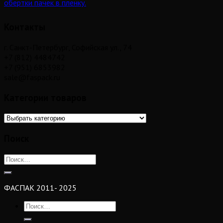
обертки пачек в пленку.
Контакты
г. Санкт-Петербург, Софийская ул., 74
+7 (812) 4484742
+7 (951) 6853982
sale@faspack.ru
Категории товаров
Поиск
ФАСПАК 2011- 2025