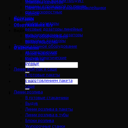
машины под хрупкий продукт
Упаковка салфеток
машины с проваркой по граням
Палетообмотчики и коробкозаклейщики
среднескоростные
Разное
Дозаторы
Выставки
другие дозаторы
Оборудование б/у
весовые дозаторы линейные
Видео
мультиголовочные дозаторы
Видео оборудования
шнековые дозаторы
Видео новостей
Термоусадочное оборудование
О компании
автоматические
Архив новостей
полуавтоматические
Контакты
ручные
Линии дой-пак и саше
в готовые пакеты
с изготовлением пакета
саше
Линии розлива
В готовые стаканчики
Выдув
Линии розлива в пакеты
Линии розлива в тубы
Блоки розлива
Укупорочные станки