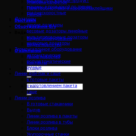
машины под хрупкий продукт
Упаковка салфеток
машины с проваркой по граням
Палетообмотчики и коробкозаклейщики
среднескоростные
Разное
Дозаторы
Выставки
другие дозаторы
Оборудование б/у
весовые дозаторы линейные
Видео
мультиголовочные дозаторы
Видео оборудования
шнековые дозаторы
Видео новостей
Термоусадочное оборудование
О компании
автоматические
Архив новостей
полуавтоматические
Контакты
ручные
Линии дой-пак и саше
в готовые пакеты
с изготовлением пакета
саше
Линии розлива
В готовые стаканчики
Выдув
Линии розлива в пакеты
Линии розлива в тубы
Блоки розлива
Укупорочные станки