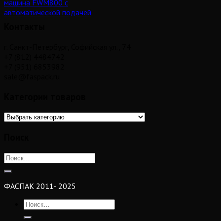
машина FWM800 с
автоматической подачей
Контакты
г. Санкт-Петербург, Софийская ул., 74
+7 (812) 4484742
+7 (951) 6853982
sale@faspack.ru
Категории товаров
Поиск
ФАСПАК 2011- 2025