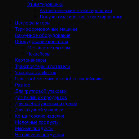
Этикетировщики
Автоматические этикетировщики
Полуавтоматические этикетировщики
Целлофанаторы
Термоформовочные машины
Вакуумное оборудование
Оборудование контроля
Металлодетекторы
Чеквейеры
Картонайзеры
Транспортеры и питатели
Упаковка салфеток
Палетообмотчики и коробкозаклейщики
Разное
Для групповой упаковки
для пылящих продуктов
Для хлебобулочных изделий
Для штучной упаковки
Кондитерские изделия
Молочные продукты
Мясные продукты
Не пищевая продукция