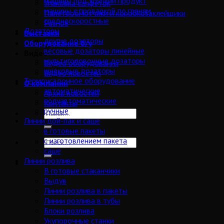
машины под хрупкий продукт
Упаковка салфеток
машины с проваркой по граням
Палетообмотчики и коробкозаклейщики
среднескоростные
Разное
Дозаторы
Выставки
другие дозаторы
Оборудование б/у
весовые дозаторы линейные
Видео
мультиголовочные дозаторы
Видео оборудования
шнековые дозаторы
Видео новостей
Термоусадочное оборудование
О компании
автоматические
Архив новостей
полуавтоматические
Контакты
ручные
Линии дой-пак и саше
в готовые пакеты
с изготовлением пакета
саше
Линии розлива
В готовые стаканчики
Выдув
Линии розлива в пакеты
Линии розлива в тубы
Блоки розлива
Укупорочные станки