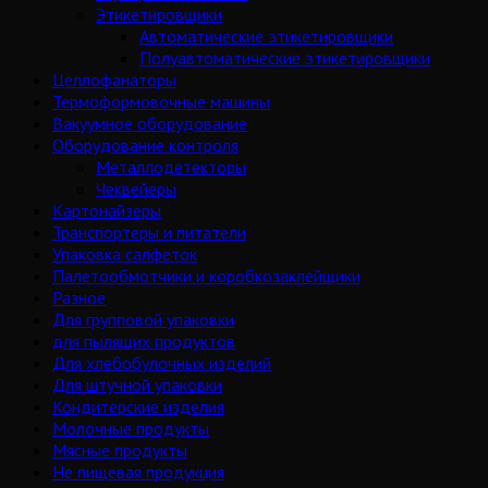
Этикетировщики
Автоматические этикетировщики
Полуавтоматические этикетировщики
Целлофанаторы
Термоформовочные машины
Вакуумное оборудование
Оборудование контроля
Металлодетекторы
Чеквейеры
Картонайзеры
Транспортеры и питатели
Упаковка салфеток
Палетообмотчики и коробкозаклейщики
Разное
Для групповой упаковки
для пылящих продуктов
Для хлебобулочных изделий
Для штучной упаковки
Кондитерские изделия
Молочные продукты
Мясные продукты
Не пищевая продукция