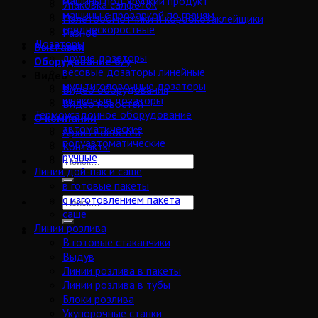
машины под хрупкий продукт
Упаковка салфеток
машины с проваркой по граням
Палетообмотчики и коробкозаклейщики
среднескоростные
Разное
Дозаторы
Выставки
другие дозаторы
Оборудование б/у
весовые дозаторы линейные
Видео
мультиголовочные дозаторы
Видео оборудования
шнековые дозаторы
Видео новостей
Термоусадочное оборудование
О компании
автоматические
Архив новостей
полуавтоматические
Контакты
ручные
Линии дой-пак и саше
в готовые пакеты
с изготовлением пакета
саше
Линии розлива
В готовые стаканчики
Выдув
Линии розлива в пакеты
Линии розлива в тубы
Блоки розлива
Укупорочные станки