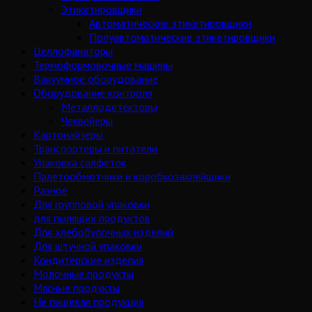
Этикетировщики
Автоматические этикетировщики
Полуавтоматические этикетировщики
Целлофанаторы
Термоформовочные машины
Вакуумное оборудование
Оборудование контроля
Металлодетекторы
Чеквейеры
Картонайзеры
Транспортеры и питатели
Упаковка салфеток
Палетообмотчики и коробкозаклейщики
Разное
Для групповой упаковки
для пылящих продуктов
Для хлебобулочных изделий
Для штучной упаковки
Кондитерские изделия
Молочные продукты
Мясные продукты
Не пищевая продукция