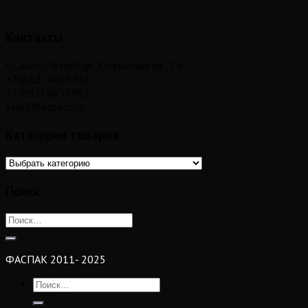
Контакты
г. Санкт-Петербург, Софийская ул., 74
+7 (812) 4484742
+7 (951) 6853982
sale@faspack.ru
Категории товаров
Поиск
ФАСПАК 2011- 2025