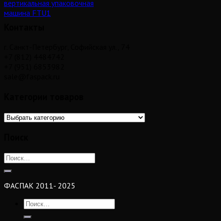
вертикальная упаковочная
машина FTU1
Контакты
г. Санкт-Петербург, Софийская ул., 74
+7 (812) 4484742
+7 (951) 6853982
sale@faspack.ru
Категории товаров
Поиск
ФАСПАК 2011- 2025