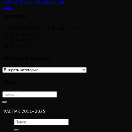
HDL-K60С для фасовки в стик
пакет.
Контакты
г. Санкт-Петербург, Софийская ул., 74
+7 (812) 4484742
+7 (951) 6853982
sale@faspack.ru
Категории товаров
Поиск
ФАСПАК 2011- 2025