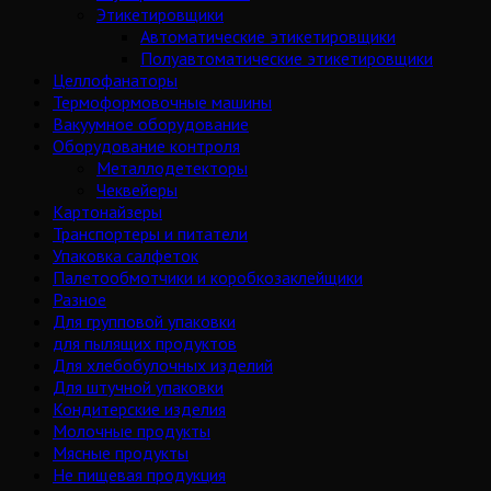
Этикетировщики
Автоматические этикетировщики
Полуавтоматические этикетировщики
Целлофанаторы
Термоформовочные машины
Вакуумное оборудование
Оборудование контроля
Металлодетекторы
Чеквейеры
Картонайзеры
Транспортеры и питатели
Упаковка салфеток
Палетообмотчики и коробкозаклейщики
Разное
Для групповой упаковки
для пылящих продуктов
Для хлебобулочных изделий
Для штучной упаковки
Кондитерские изделия
Молочные продукты
Мясные продукты
Не пищевая продукция