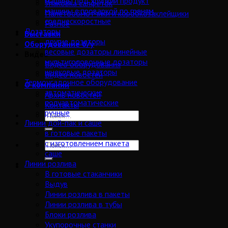
машины под хрупкий продукт
Упаковка салфеток
машины с проваркой по граням
Палетообмотчики и коробкозаклейщики
среднескоростные
Разное
Дозаторы
Выставки
другие дозаторы
Оборудование б/у
весовые дозаторы линейные
Видео
мультиголовочные дозаторы
Видео оборудования
шнековые дозаторы
Видео новостей
Термоусадочное оборудование
О компании
автоматические
Архив новостей
полуавтоматические
Контакты
ручные
Линии дой-пак и саше
в готовые пакеты
с изготовлением пакета
саше
Линии розлива
В готовые стаканчики
Выдув
Линии розлива в пакеты
Линии розлива в тубы
Блоки розлива
Укупорочные станки