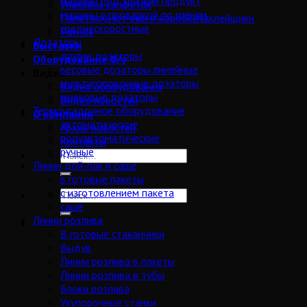
машины под хрупкий продукт
Упаковка салфеток
машины с проваркой по граням
Палетообмотчики и коробкозаклейщики
среднескоростные
Разное
Дозаторы
Выставки
другие дозаторы
Оборудование б/у
весовые дозаторы линейные
Видео
мультиголовочные дозаторы
Видео оборудования
шнековые дозаторы
Видео новостей
Термоусадочное оборудование
О компании
автоматические
Архив новостей
полуавтоматические
Контакты
ручные
Линии дой-пак и саше
в готовые пакеты
с изготовлением пакета
саше
Линии розлива
В готовые стаканчики
Выдув
Линии розлива в пакеты
Линии розлива в тубы
Блоки розлива
Укупорочные станки