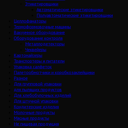
Этикетировщики
Автоматические этикетировщики
Полуавтоматические этикетировщики
Целлофанаторы
Термоформовочные машины
Вакуумное оборудование
Оборудование контроля
Металлодетекторы
Чеквейеры
Картонайзеры
Транспортеры и питатели
Упаковка салфеток
Палетообмотчики и коробкозаклейщики
Разное
Для групповой упаковки
для пылящих продуктов
Для хлебобулочных изделий
Для штучной упаковки
Кондитерские изделия
Молочные продукты
Мясные продукты
Не пищевая продукция