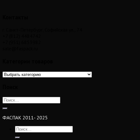
Контакты
г. Санкт-Петербург, Софийская ул., 74
+7 (812) 4484742
+7 (951) 6853982
sale@faspack.ru
Категории товаров
Поиск
ФАСПАК 2011- 2025