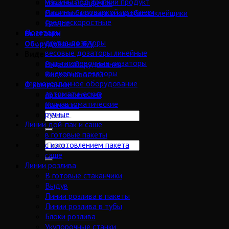
машины под хрупкий продукт
Упаковка салфеток
машины с проваркой по граням
Палетообмотчики и коробкозаклейщики
среднескоростные
Разное
Дозаторы
Выставки
другие дозаторы
Оборудование б/у
весовые дозаторы линейные
Видео
мультиголовочные дозаторы
Видео оборудования
шнековые дозаторы
Видео новостей
Термоусадочное оборудование
О компании
автоматические
Архив новостей
полуавтоматические
Контакты
ручные
Линии дой-пак и саше
в готовые пакеты
с изготовлением пакета
саше
Линии розлива
В готовые стаканчики
Выдув
Линии розлива в пакеты
Линии розлива в тубы
Блоки розлива
Укупорочные станки