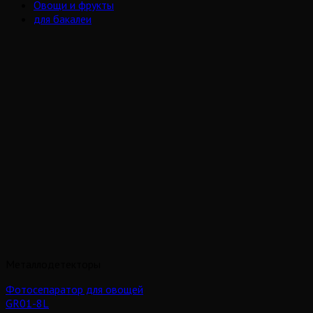
Овощи и фрукты
для бакалеи
Металлодетекторы
Фотосепаратор для овощей
GR01-8L