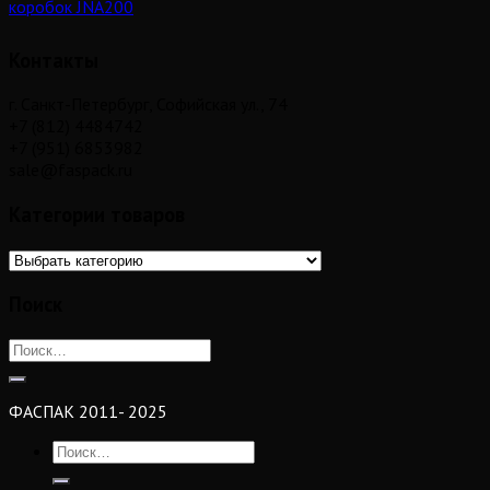
коробок JNA200
Контакты
г. Санкт-Петербург, Софийская ул., 74
+7 (812) 4484742
+7 (951) 6853982
sale@faspack.ru
Категории товаров
Поиск
ФАСПАК 2011- 2025