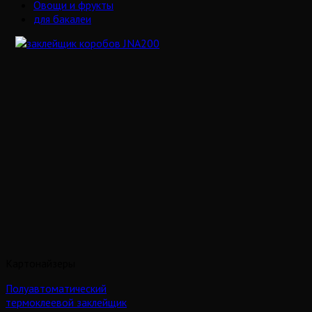
Овощи и фрукты
для бакалеи
Картонайзеры
Полуавтоматический
термоклеевой заклейщик