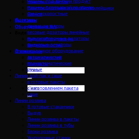
машины под хрупкий продукт
Упаковка салфеток
машины с проваркой по граням
Палетообмотчики и коробкозаклейщики
среднескоростные
Разное
Дозаторы
Выставки
другие дозаторы
Оборудование б/у
весовые дозаторы линейные
Видео
мультиголовочные дозаторы
Видео оборудования
шнековые дозаторы
Видео новостей
Термоусадочное оборудование
О компании
автоматические
Архив новостей
полуавтоматические
Контакты
ручные
Линии дой-пак и саше
в готовые пакеты
с изготовлением пакета
саше
Линии розлива
В готовые стаканчики
Выдув
Линии розлива в пакеты
Линии розлива в тубы
Блоки розлива
Укупорочные станки